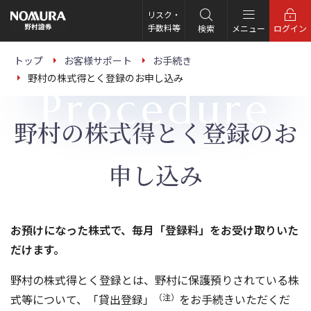
こ
の
リスク・
ペ
手数料等
検索
メニュー
ログイン
ー
ジ
の
トップ
お客様サポート
お手続き
本
野村の株式得とく登録のお申し込み
文
Procedure
へ
野村の株式得とく登録のお
申し込み
お預けになった株式で、毎月「登録料」をお受け取りいた
だけます。
野村の株式得とく登録とは、野村に保護預りされている株
式等について、「貸出登録」
（注）
をお手続きいただくだ