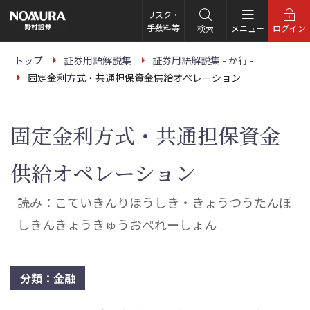
こ
の
リスク・
ペ
手数料等
検索
メニュー
ログイン
ー
ジ
の
トップ
証券用語解説集
証券用語解説集 - か行 -
本
固定金利方式・共通担保資金供給オペレーション
文
へ
固定金利方式・共通担保資金
供給オペレーション
読み：こていきんりほうしき・きょうつうたんぽ
しきんきょうきゅうおぺれーしょん
分類：金融