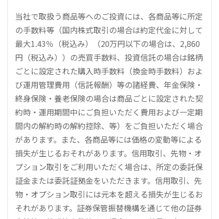
当社で取扱う商品等へのご投資には、各商品等に所定
の手数料等（国内株式取引の場合は約定代金に対して
最大1.43％（税込み）（20万円以下の場合は、2,860
円（税込み））の売買手数料、投資信託の場合は銘柄
ごとに設定された購入時手数料（換金時手数料）およ
び運用管理費用（信託報酬）等の諸経費、年金保険・
終身保険・養老保険の場合は商品ごとに設定された契
約時・運用期間中にご負担いただく費用および一定期
間内の解約時の解約控除、等）をご負担いただく場合
があります。また、各商品等には価格の変動等による
損失が生じるおそれがあります。信用取引、先物・オ
プション取引をご利用いただく場合は、所定の委託保
証金または委託証拠金をいただきます。信用取引、先
物・オプション取引には元本を超える損失が生じるお
それがあります。証券保管振替機構を通じて他の証券