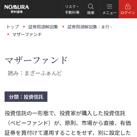
こ
の
リスク・
ペ
手数料等
検索
メニュー
ログイン
ー
ジ
の
トップ
証券用語解説集
証券用語解説集 - ま行 -
本
マザーファンド
文
へ
マザーファンド
読み：まざーふぁんど
分類：投資信託
投資信託の一形態で、投資家が購入した投資信託
（ベビーファンド）が、原則、市場から直接、有価
証券を買付けて運用することをせず、別に設定した