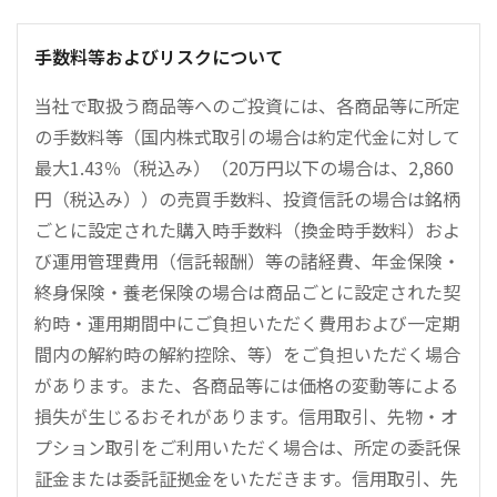
手数料等およびリスクについて
当社で取扱う商品等へのご投資には、各商品等に所定
の手数料等（国内株式取引の場合は約定代金に対して
最大1.43％（税込み）（20万円以下の場合は、2,860
円（税込み））の売買手数料、投資信託の場合は銘柄
ごとに設定された購入時手数料（換金時手数料）およ
び運用管理費用（信託報酬）等の諸経費、年金保険・
終身保険・養老保険の場合は商品ごとに設定された契
約時・運用期間中にご負担いただく費用および一定期
間内の解約時の解約控除、等）をご負担いただく場合
があります。また、各商品等には価格の変動等による
損失が生じるおそれがあります。信用取引、先物・オ
プション取引をご利用いただく場合は、所定の委託保
証金または委託証拠金をいただきます。信用取引、先