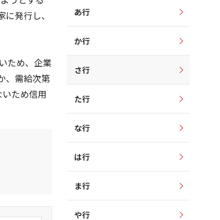
あ行
家に発行し、
か行
ないため、企業
さ行
か、需給次第
ないため信用
た行
な行
は行
ま行
や行