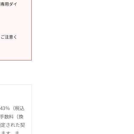
様専用ダイ
うご注意く
43％（税込
時手数料（換
設定された契
ります。ま