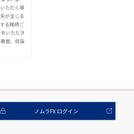
用いただく場
損失が生じる
管する銘柄ご
金をいただき
等書面、目論
ノムラFX ログイン