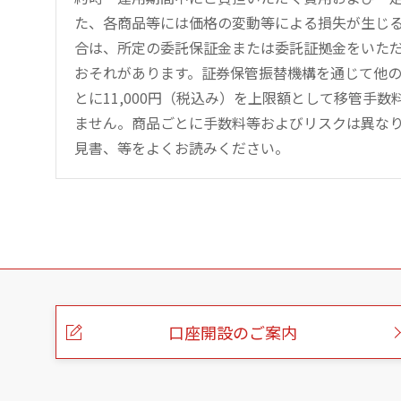
た、各商品等には価格の変動等による損失が生じ
合は、所定の委託保証金または委託証拠金をいた
おそれがあります。証券保管振替機構を通じて他
とに11,000円（税込み）を上限額として移管手
ません。商品ごとに手数料等およびリスクは異な
見書、等をよくお読みください。
こ
の
ペ
ー
口座開設のご案内
ジ
の
本
文
へ