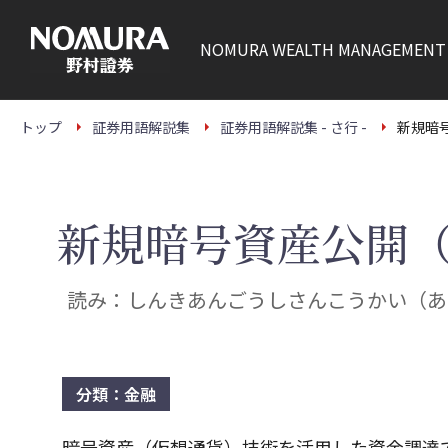
こ
の
ペ
NOMURA
WEALTH MANAGEMENT
ー
ジ
の
本
文
トップ
証券用語解説集
証券用語解説集 - さ行 -
新規暗号
へ
新規暗号資産公開（
読み：しんきあんごうしさんこうかい（あ
分類：金融
暗号資産（仮想通貨）技術を活用した資金調達で、略称はI