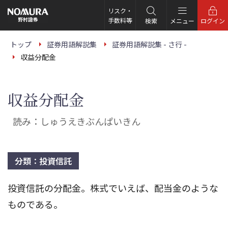
こ
の
リスク・
ペ
手数料等
検索
メニュー
ログイン
ー
ジ
の
トップ
証券用語解説集
証券用語解説集 - さ行 -
本
収益分配金
文
へ
収益分配金
読み：しゅうえきぶんぱいきん
分類：投資信託
投資信託の分配金。株式でいえば、配当金のような
ものである。