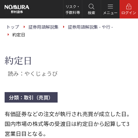
こ
の
リスク・
ペ
手数料等
検索
メニュー
ログイン
ー
ジ
の
トップ
証券用語解説集
証券用語解説集 - や行 -
本
約定日
文
へ
約定日
読み：やくじょうび
分類：取引（売買）
有価証券などの注文が執行され売買が成立した日。
国内市場の株式等の受渡日は約定日から起算して3
営業日目となる。