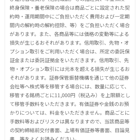
終身保険・養老保険の場合は商品ごとに設定された契
約時・運用期間中にご負担いただく費用および一定期
間内の解約時の解約控除、等）をご負担いただく場合
があります。また、各商品等には価格の変動等による
損失が生じるおそれがあります。信用取引、先物・オ
プション取引をご利用いただく場合は、所定の委託保
証金または委託証拠金をいただきます。信用取引、先
物・オプション取引には元本を超える損失が生じるお
それがあります。証券保管振替機構を通じて他の証券
会社等へ株式等を移管する場合には、数量に応じて、
移管する銘柄ごとに11,000円（税込み）を上限額とし
て移管手数料をいただきます。有価証券や金銭のお預
かりについては、料金をいただきません。商品ごとに
手数料等およびリスクは異なりますので、当該商品等
の契約締結前交付書面、上場有価証券等書面、目論見
書、等をよくお読みください。