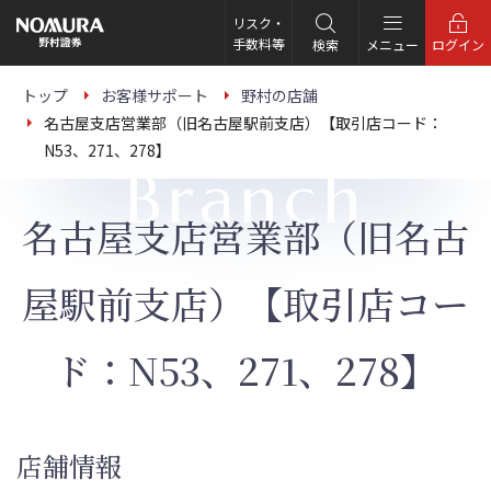
こ
の
リスク・
ペ
手数料等
検索
メニュー
ログイン
ー
ジ
の
トップ
お客様サポート
野村の店舗
本
名古屋支店営業部（旧名古屋駅前支店）【取引店コード：
文
へ
N53、271、278】
Branch
名古屋支店営業部（旧名古
屋駅前支店）【取引店コー
ド：N53、271、278】
店舗情報