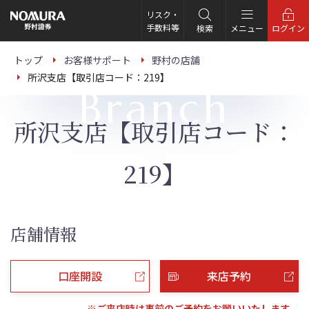
こ
の
リスク・
ペ
手数料等
検索
メニュー
ログイン
ー
ジ
の
トップ
お客様サポート
野村の店舗
本
所沢支店【取引店コード：219】
文
Branch
へ
所沢支店【取引店コード：
219】
店舗情報
口座開設
来店予約
※ご来店時は事前のご予約をお願いいたします。