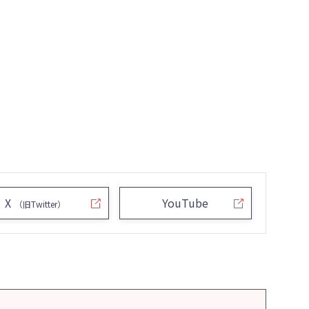
X
YouTube
（旧Twitter）