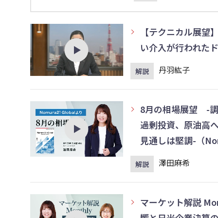
【テクニカル展望
い介入が行われた
丹羽紘子
解説
8月の相場展望 -
過剰投資、原油高
見通しは堅調-（Nomu
澤田麻希
解説
マーケット解説 Mon
響と日米企業決算の