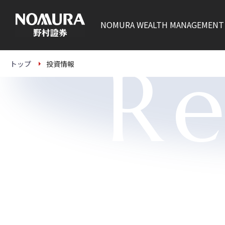
こ
の
ペ
NOMURA
WEALTH MANAGEMENT
ー
ジ
の
本
Re
文
トップ
投資情報
へ