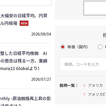
】大幅安の日経平均、円買
ドル円相場
NEW
2026/08/04
株価（国内）
調整した日経平均株価 AI
への懸念は残る一方、業績
ra21 Globalより）
2026/07/27
銘柄一覧：
アメリカ
アメリカE
thly -原油価格再上昇の影
注目点は？-