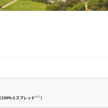
※3
（100%±スプレッド
）