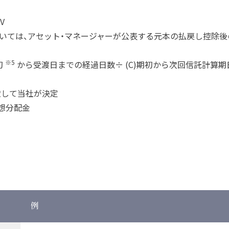
V
ついては、アセット・マネージャーが公表する元本の払戻し控除後
※5
初
から受渡日までの経過日数÷ (C)期初から次回信託計算期
慮して当社が決定
想分配金
例