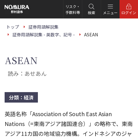
こ
の
リスク・
ペ
手数料等
検索
メニュー
ログイン
ー
ジ
の
トップ
証券用語解説集
本
証券用語解説集 - 英数字、記号 -
ASEAN
文
へ
ASEAN
読み：あせあん
分類：経済
英語名称「Association of South East Asian
Nations（=東南アジア諸国連合）」の略称で、東南
アジア11カ国の地域協力機構。インドネシアのジャ