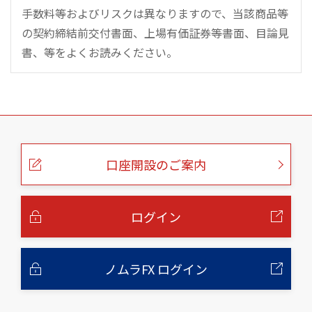
手数料等およびリスクは異なりますので、当該商品等
の契約締結前交付書面、上場有価証券等書面、目論見
書、等をよくお読みください。
こ
の
ペ
ー
口座開設のご案内
ジ
の
本
文
へ
ログイン
ノムラFX ログイン