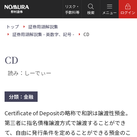
こ
の
リスク・
ペ
手数料等
検索
メニュー
ログイン
ー
ジ
の
トップ
証券用語解説集
本
証券用語解説集 - 英数字、記号 -
CD
文
へ
CD
読み：しーでぃー
分類：金融
Certificate of Depositの略称で和訳は譲渡性預金。
第三者に指名債権譲渡方式で譲渡することができ
て、自由に発行条件を定めることができる預金のこ