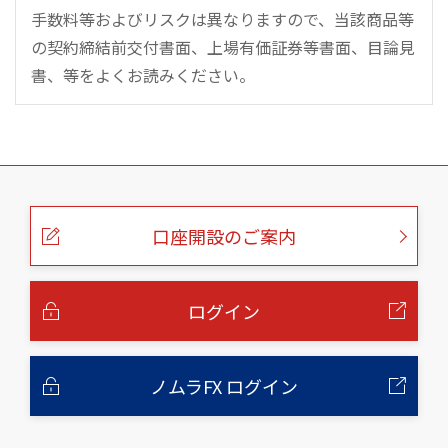
手数料等およびリスクは異なりますので、当該商品等
の契約締結前交付書面、上場有価証券等書面、目論見
書、等をよくお読みください。
こ
の
ペ
ー
口座開設のご案内
ジ
の
本
文
へ
ログイン
ノムラFX ログイン