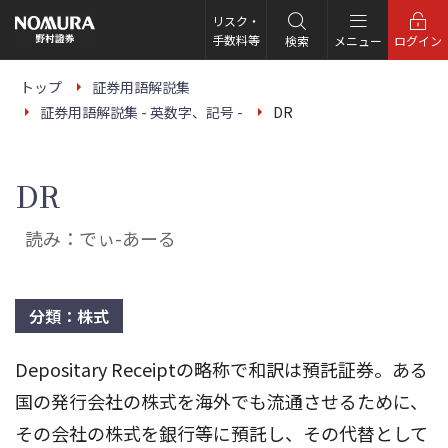
こ
の
リスク・
ペ
手数料等
検索
メニュー
ログイン
ー
ジ
の
トップ
証券用語解説集
本
証券用語解説集 - 英数字、記号 -
DR
文
へ
DR
読み：でぃ-あーる
分類：株式
Depositary Receiptの略称で和訳は預託証券。ある
国の発行会社の株式を海外でも流通させるために、
その会社の株式を銀行等に預託し、その代替として