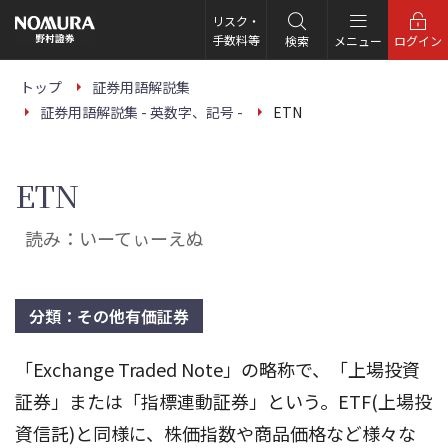
こ
の
リスク・
ペ
手数料等
検索
メニュー
ログイン
ー
ジ
の
トップ
証券用語解説集
本
証券用語解説集 - 英数字、記号 -
ETN
文
へ
ETN
読み：いーてぃーえぬ
分類：その他有価証券
「Exchange Traded Note」の略称で、「上場投資
証券」または「指標連動証券」という。ETF(上場投
資信託)と同様に、株価指数や商品価格など様々な