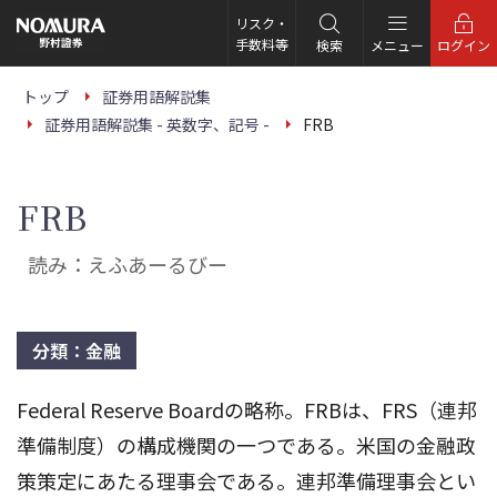
こ
の
リスク・
ペ
手数料等
検索
メニュー
ログイン
ー
ジ
の
トップ
証券用語解説集
本
証券用語解説集 - 英数字、記号 -
FRB
文
へ
FRB
読み：えふあーるびー
分類：金融
Federal Reserve Boardの略称。FRBは、FRS（連邦
準備制度）の構成機関の一つである。米国の金融政
策策定にあたる理事会である。連邦準備理事会とい