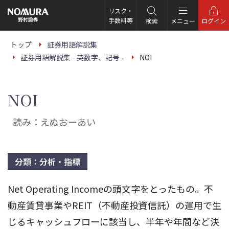
こ
の
リスク・
ペ
手数料等
検索
メニュー
ログイン
ー
ジ
の
トップ
証券用語解説集
本
証券用語解説集 - 英数字、記号 -
NOI
文
へ
NOI
読み：えぬおーあい
分類：分析・指標
Net Operating Incomeの頭文字をとったもの。不
動産賃貸事業やREIT（不動産投資信託）の運用で生
じるキャッシュフローに該当し、半年や年間など決