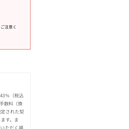
うご注意く
43％（税込
時手数料（換
設定された契
ります。ま
用いただく場