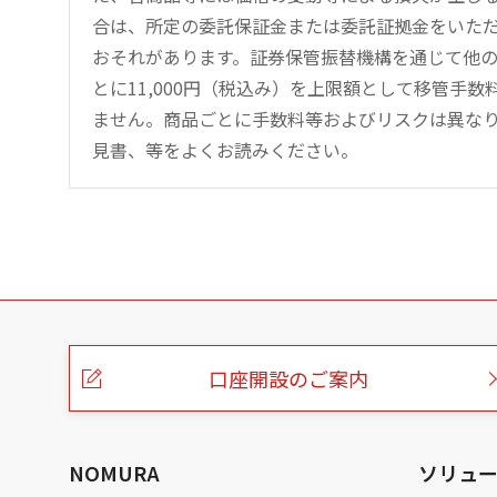
合は、所定の委託保証金または委託証拠金をいた
おそれがあります。証券保管振替機構を通じて他
とに11,000円（税込み）を上限額として移管手
ません。商品ごとに手数料等およびリスクは異な
見書、等をよくお読みください。
こ
の
ペ
ー
口座開設のご案内
ジ
の
本
文
へ
NOMURA
ソリュ