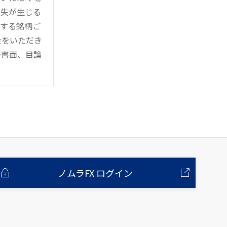
損失が生じる
管する銘柄ご
金をいただき
等書面、目論
ノムラFX ログイン