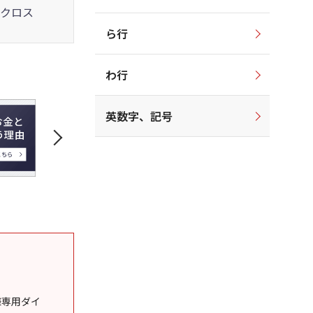
クロス
ら行
わ行
英数字、記号
様専用ダイ