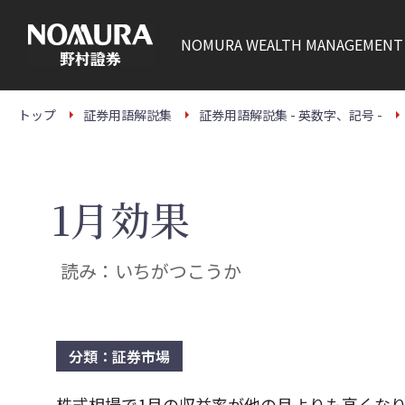
こ
の
ペ
NOMURA
WEALTH MANAGEMENT
ー
ジ
の
本
文
トップ
証券用語解説集
証券用語解説集 - 英数字、記号 -
へ
1月効果
読み：いちがつこうか
分類：証券市場
株式相場で1月の収益率が他の月よりも高くな