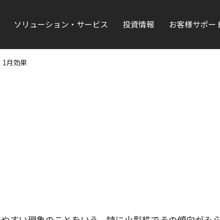
ソリューション・サービス
投資情報
お客様サポー
1月効果
りやすい現象のことをいう。特に小型株でその傾向がみ