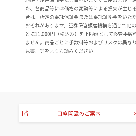
た、各商品等には価格の変動等による損失が生じ
合は、所定の委託保証金または委託証拠金をいた
おそれがあります。証券保管振替機構を通じて他
とに11,000円（税込み）を上限額として移管手
ません。商品ごとに手数料等およびリスクは異な
見書、等をよくお読みください。
こ
の
ペ
ー
口座開設のご案内
ジ
の
本
文
へ