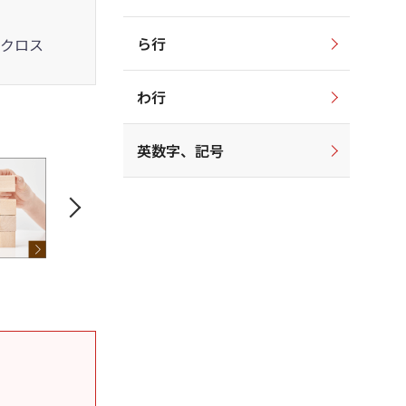
ら行
クロス
わ行
英数字、記号