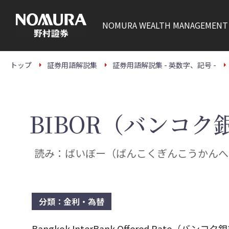
こ
の
ペ
NOMURA
WEALTH MANAGEMENT
ー
ジ
の
本
文
トップ
証券用語解説集
証券用語解説集 - 英数字、記号 -
へ
BIBOR（バンコ
読み：ばいぼー（ばんこくぎんこうかんへ
分類：金利・為替
Bangkok InterBank Offered R