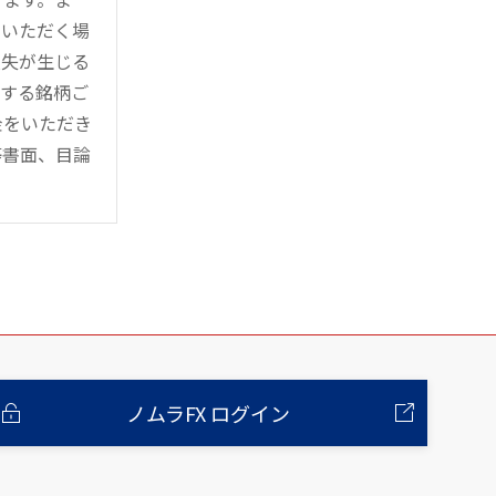
用いただく場
損失が生じる
管する銘柄ご
金をいただき
等書面、目論
ノムラFX ログイン