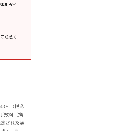
様専用ダイ
うご注意く
43％（税込
時手数料（換
設定された契
ります。ま