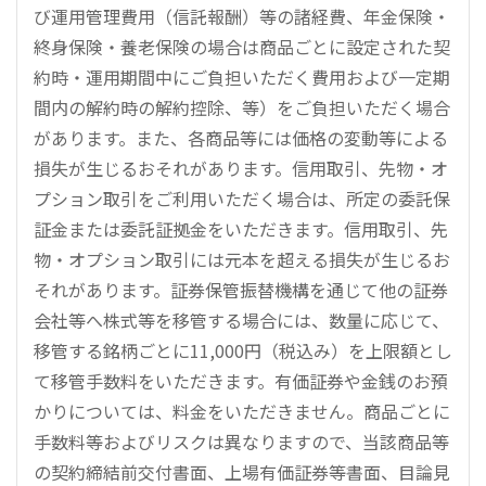
び運用管理費用（信託報酬）等の諸経費、年金保険・
終身保険・養老保険の場合は商品ごとに設定された契
約時・運用期間中にご負担いただく費用および一定期
間内の解約時の解約控除、等）をご負担いただく場合
があります。また、各商品等には価格の変動等による
損失が生じるおそれがあります。信用取引、先物・オ
プション取引をご利用いただく場合は、所定の委託保
証金または委託証拠金をいただきます。信用取引、先
物・オプション取引には元本を超える損失が生じるお
それがあります。証券保管振替機構を通じて他の証券
会社等へ株式等を移管する場合には、数量に応じて、
移管する銘柄ごとに11,000円（税込み）を上限額とし
て移管手数料をいただきます。有価証券や金銭のお預
かりについては、料金をいただきません。商品ごとに
手数料等およびリスクは異なりますので、当該商品等
の契約締結前交付書面、上場有価証券等書面、目論見