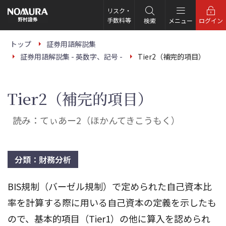
こ
の
リスク・
ペ
手数料等
検索
メニュー
ログイン
ー
ジ
の
トップ
証券用語解説集
本
証券用語解説集 - 英数字、記号 -
Tier2（補完的項目）
文
へ
Tier2（補完的項目）
読み：てぃあー2（ほかんてきこうもく）
分類：財務分析
BIS規制（バーゼル規制）で定められた自己資本比
率を計算する際に用いる自己資本の定義を示したも
ので、基本的項目（Tier1）の他に算入を認められ