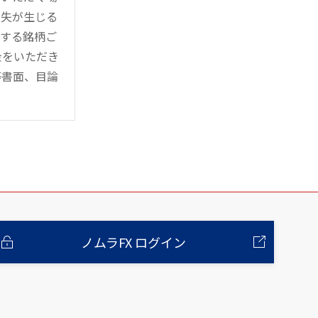
損失が生じる
管する銘柄ご
金をいただき
等書面、目論
ノムラFX ログイン