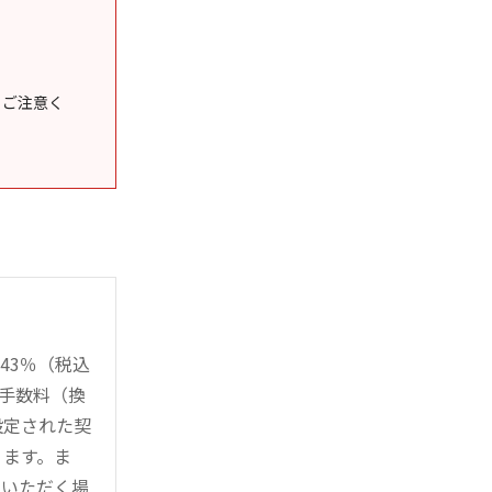
うご注意く
43％（税込
時手数料（換
設定された契
ります。ま
用いただく場