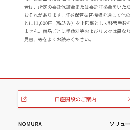
合は、所定の委託保証金または委託証拠金をいた
おそれがあります。証券保管振替機構を通じて他
とに11,000円（税込み）を上限額として移管手
ません。商品ごとに手数料等およびリスクは異な
見書、等をよくお読みください。
こ
の
ペ
ー
口座開設のご案内
ジ
の
本
文
へ
NOMURA
ソリュ