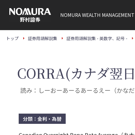
こ
の
ペ
NOMURA
WEALTH MANAGEMENT
ー
ジ
の
本
文
トップ
証券用語解説集
証券用語解説集 - 英数字、記号 -
へ
CORRA(カナダ
読み：しーおーあーるあーるえー（かなだ
分類：金利・為替
Canadian Overnight Repo Rate 