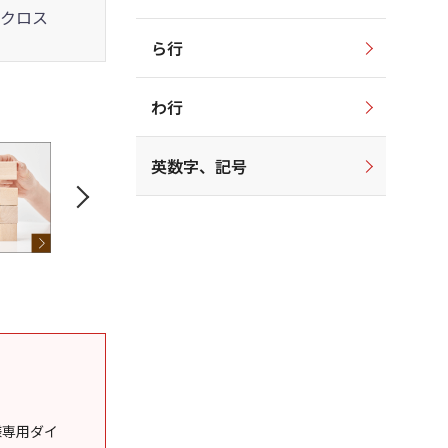
クロス
ら行
わ行
英数字、記号
様専用ダイ