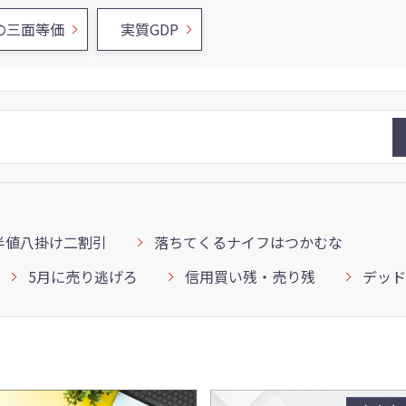
の三面等価
実質GDP
半値八掛け二割引
落ちてくるナイフはつかむな
5月に売り逃げろ
信用買い残・売り残
デッド