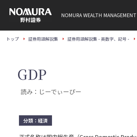
こ
の
ペ
NOMURA
WEALTH MANAGEMENT
ー
ジ
の
本
文
トップ
証券用語解説集
証券用語解説集 - 英数字、記号 -
へ
GDP
読み：じーでぃーぴー
分類：経済
正式名称は国内総生産（Gross Domestic