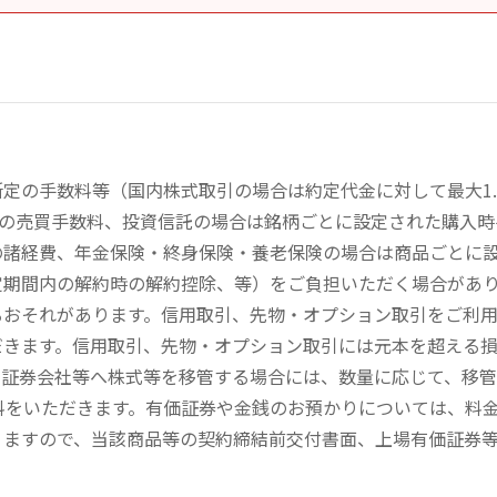
定の手数料等（国内株式取引の場合は約定代金に対して最大1.
））の売買手数料、投資信託の場合は銘柄ごとに設定された購入
の諸経費、年金保険・終身保険・養老保険の場合は商品ごとに
定期間内の解約時の解約控除、等）をご負担いただく場合があ
るおそれがあります。信用取引、先物・オプション取引をご利
だきます。信用取引、先物・オプション取引には元本を超える
の証券会社等へ株式等を移管する場合には、数量に応じて、移
数料をいただきます。有価証券や金銭のお預かりについては、料
りますので、当該商品等の契約締結前交付書面、上場有価証券