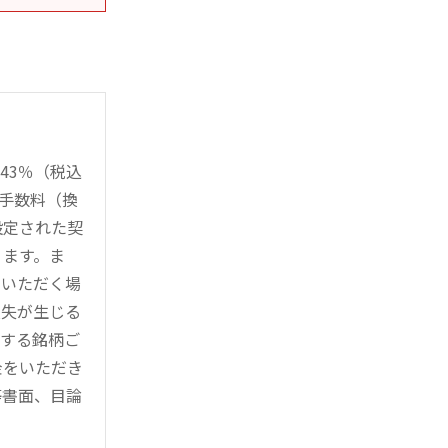
43％（税込
時手数料（換
設定された契
ります。ま
用いただく場
損失が生じる
管する銘柄ご
金をいただき
等書面、目論