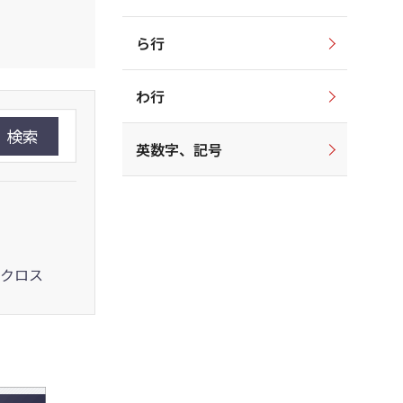
ら行
わ行
検索
英数字、記号
クロス