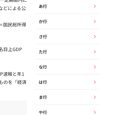
あ行
などによる公
か行
＝国民総所得
さ行
目上GDP
た行
な行
P速報と年1
ものを「経済
は行
ま行
や行