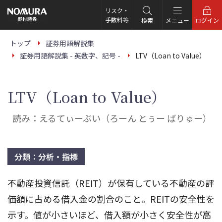
こ
の
リスク・
ペ
手数料等
検索
メニュー
ログイン
ー
ジ
の
トップ
証券用語解説集
本
証券用語解説集 - 英数字、記号 -
LTV（Loan to Value）
文
へ
LTV（Loan to Value）
読み：えるてぃーぶい（ろーん とぅー ばりゅー）
分類：分析・指標
不動産投資信託（REIT）が保有している不動産の評
価額に占める借入金の割合のこと。REITの安全性を
示す。値が小さいほど、借入額が小さく安全性が高