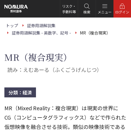
こ
の
リスク・
ペ
手数料等
検索
メニュー
ログイン
ー
ジ
の
トップ
証券用語解説集
本
証券用語解説集 - 英数字、記号 -
MR（複合現実）
文
へ
MR（複合現実）
読み：えむあーる（ふくごうげんじつ）
分類：経済
MR（Mixed Reality：複合現実）は現実の世界に
CG（コンピュータグラフィックス）などで作られた
仮想映像を融合させる技術。類似の映像技術である