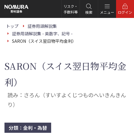
こ
の
リスク・
ペ
手数料等
検索
メニュー
ログイン
ー
ジ
の
トップ
証券用語解説集
本
証券用語解説集 - 英数字、記号 -
文
へ
SARON（スイス翌日物平均金利）
SARON（スイス翌日物平均金
利）
読み：さろん（すいすよくじつものへいきんきん
り）
分類：金利・為替