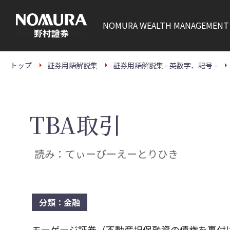
こ
の
ペ
NOMURA
WEALTH MANAGEMENT
ー
ジ
の
本
文
トップ
証券用語解説集
証券用語解説集 - 英数字、記号 -
へ
TBA取引
読み：てぃーびーえーとりひき
分類：金融
モーゲージ証券（不動産担保融資の債権を裏付