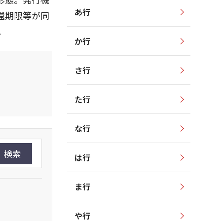
あ行
還期限等が同
。
か行
さ行
た行
な行
検索
は行
ま行
や行