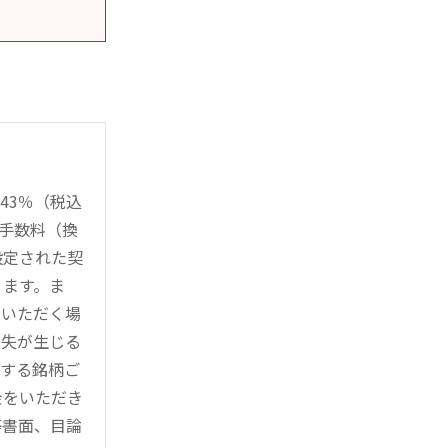
43％（税込
時手数料（換
設定された契
ります。ま
用いただく場
損失が生じる
管する銘柄ご
金をいただき
等書面、目論