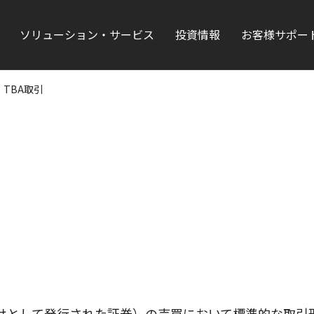
ソリューション・サービス
投資情報
お客様サポー
TBA取引
けとして発行された証券）の売買において標準的な取引