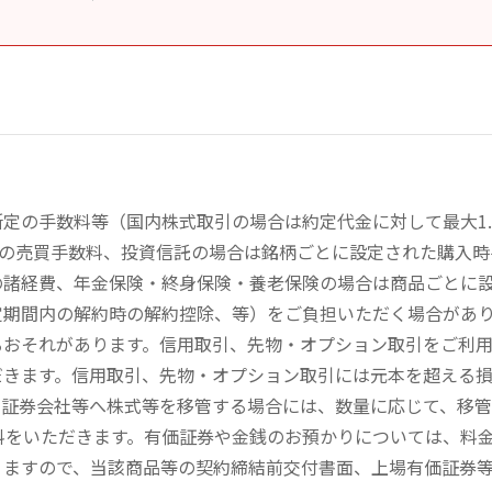
定の手数料等（国内株式取引の場合は約定代金に対して最大1.
））の売買手数料、投資信託の場合は銘柄ごとに設定された購入
の諸経費、年金保険・終身保険・養老保険の場合は商品ごとに
定期間内の解約時の解約控除、等）をご負担いただく場合があ
るおそれがあります。信用取引、先物・オプション取引をご利
だきます。信用取引、先物・オプション取引には元本を超える
の証券会社等へ株式等を移管する場合には、数量に応じて、移
数料をいただきます。有価証券や金銭のお預かりについては、料
りますので、当該商品等の契約締結前交付書面、上場有価証券