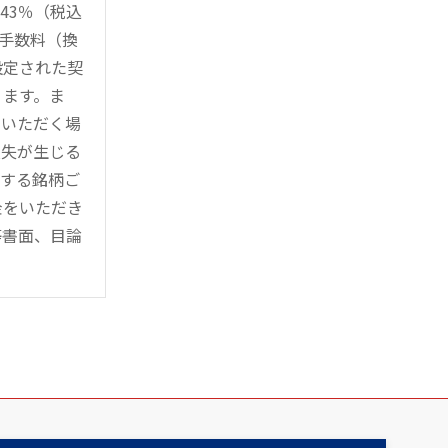
43％（税込
時手数料（換
設定された契
ります。ま
用いただく場
損失が生じる
管する銘柄ご
金をいただき
等書面、目論