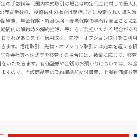
定の手数料等（国内株式取引の場合は約定代金に対して最大1.
））の売買手数料、投資信託の場合は銘柄ごとに設定された購入
の諸経費、年金保険・終身保険・養老保険の場合は商品ごとに
定期間内の解約時の解約控除、等）をご負担いただく場合があ
るおそれがあります。信用取引、先物・オプション取引をご利
だきます。信用取引、先物・オプション取引には元本を超える
の証券会社等へ株式等を移管する場合には、数量に応じて、移
数料をいただきます。有価証券や金銭のお預かりについては、料
りますので、当該商品等の契約締結前交付書面、上場有価証券