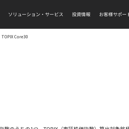
ソリューション・サービス
投資情報
お客様サポー
TOPIX Core30
8指数のうちの1つ。TOPIX（東証株価指数）算出対象銘