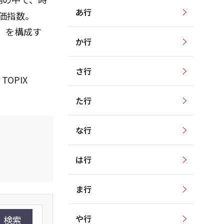
あ行
価指数。
00」を構成す
か行
さ行
TOPIX
た行
な行
は行
ま行
や行
検索