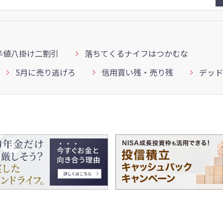
半値八掛け二割引
落ちてくるナイフはつかむな
5月に売り逃げろ
信用買い残・売り残
デッド