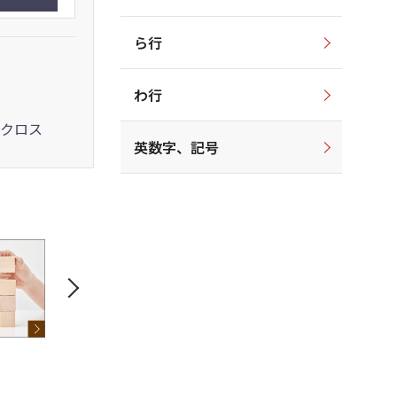
ら行
わ行
クロス
英数字、記号