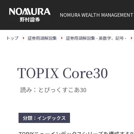
こ
の
ペ
NOMURA
WEALTH MANAGEMENT
ー
ジ
の
本
文
トップ
証券用語解説集
証券用語解説集 - 英数字、記号 -
へ
TOPIX Core30
読み：とぴっくすこあ30
分類：インデックス
TOPIXニューインデックスシリーズを構成する