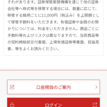
それがあります。証券保管振替機構を通じて他の証券
会社等へ株式等を移管する場合には、数量に応じて、
移管する銘柄ごとに11,000円（税込み）を上限額とし
て移管手数料をいただきます。有価証券や金銭のお預
かりについては、料金をいただきません。商品ごとに
手数料等およびリスクは異なりますので、当該商品等
の契約締結前交付書面、上場有価証券等書面、目論見
書、等をよくお読みください。
こ
の
ペ
ー
口座開設のご案内
ジ
の
本
文
へ
ログイン