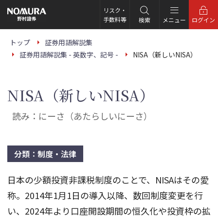
こ
の
リスク・
ペ
手数料等
検索
メニュー
ログイン
ー
ジ
の
トップ
証券用語解説集
本
証券用語解説集 - 英数字、記号 -
NISA（新しいNISA）
文
へ
NISA（新しいNISA）
読み：にーさ（あたらしいにーさ）
分類：制度・法律
日本の少額投資非課税制度のことで、NISAはその愛
称。2014年1月1日の導入以降、数回制度変更を行
い、2024年より口座開設期間の恒久化や投資枠の拡