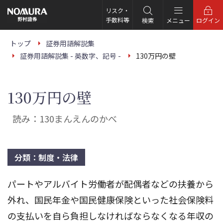
こ
の
リスク・
ペ
手数料等
検索
メニュー
ログイン
ー
ジ
の
トップ
証券用語解説集
本
証券用語解説集 - 英数字、記号 -
130万円の壁
文
へ
130万円の壁
読み：130まんえんのかべ
分類：制度・法律
パートやアルバイト労働者が配偶者などの扶養から
外れ、国民年金や国民健康保険といった社会保険料
の支払いを自ら負担しなければならなくなる年収の