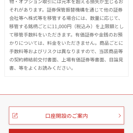
物・オプション取引には元本を超える損失が生じるお
それがあります。証券保管振替機構を通じて他の証券
会社等へ株式等を移管する場合には、数量に応じて、
移管する銘柄ごとに11,000円（税込み）を上限額とし
て移管手数料をいただきます。有価証券や金銭のお預
かりについては、料金をいただきません。商品ごとに
手数料等およびリスクは異なりますので、当該商品等
の契約締結前交付書面、上場有価証券等書面、目論見
書、等をよくお読みください。
こ
の
ペ
ー
口座開設のご案内
ジ
の
本
文