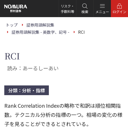
こ
の
リスク・
ペ
手数料等
検索
メニュー
ログイン
ー
ジ
の
トップ
証券用語解説集
本
証券用語解説集 - 英数字、記号 -
RCI
文
へ
RCI
読み：あーるしーあい
分類：分析・指標
Rank Correlation Indexの略称で和訳は順位相関指
数。テクニカル分析の指標の一つ。相場の変化の様
子を見ることができるとされている。