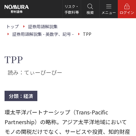
こ
の
リスク・
ペ
手数料等
検索
メニュー
ログイン
ー
ジ
の
トップ
証券用語解説集
本
証券用語解説集 - 英数字、記号 -
TPP
文
へ
TPP
読み：てぃーぴーぴー
分類：経済
環太平洋パートナーシップ（Trans-Pacific
Partnership）の略称。アジア太平洋地域において
モノの関税だけでなく、サービスや投資、知的財産