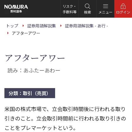
こ
の
リスク・
ペ
手数料等
検索
メニュー
ログイン
ー
ジ
の
トップ
証券用語解説集
証券用語解説集 - あ行 -
本
アフターアワー
文
へ
アフターアワー
読み：あふたーあわー
分類：取引（売買）
米国の株式市場で、立会取引時間後に行われる取り
引きのこと。立会取引時間前に行われる取り引きの
ことをプレマーケットという。