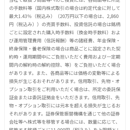
の手数料等（国内株式取引の場合は約定代金に対して
最大1.43％（税込み）（20万円以下の場合は、2,860
円（税込み））の売買手数料、投資信託の場合は銘柄
ごとに設定された購入時手数料（換金時手数料）およ
び運用管理費用（信託報酬）等の諸経費、年金保険・
終身保険・養老保険の場合は商品ごとに設定された契
約時・運用期間中にご負担いただく費用および一定期
間内の解約時の解約控除、等）をご負担いただく場合
があります。また、各商品等には価格の変動等による
損失が生じるおそれがあります。信用取引、先物・オ
プション取引をご利用いただく場合は、所定の委託保
証金または委託証拠金をいただきます。信用取引、先
物・オプション取引には元本を超える損失が生じるお
それがあります。証券保管振替機構を通じて他の証券
会社等へ株式等を移管する場合には、数量に応じて、
移管する銘柄ごとに11,000円（税込み）を上限額とし