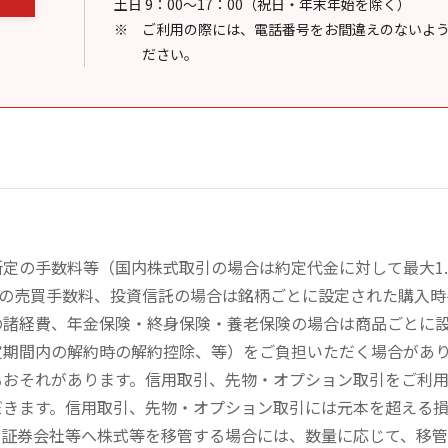
土日 9：00～17：00（祝日・年末年始を除く）
ご利用の際には、電話番号をお間違えのないよ
ださい。
定の手数料等（国内株式取引の場合は約定代金に対して最大1.
））の売買手数料、投資信託の場合は銘柄ごとに設定された購入
の諸経費、年金保険・終身保険・養老保険の場合は商品ごとに
定期間内の解約時の解約控除、等）をご負担いただく場合があ
るおそれがあります。信用取引、先物・オプション取引をご利
だきます。信用取引、先物・オプション取引には元本を超える
の証券会社等へ株式等を移管する場合には、数量に応じて、移