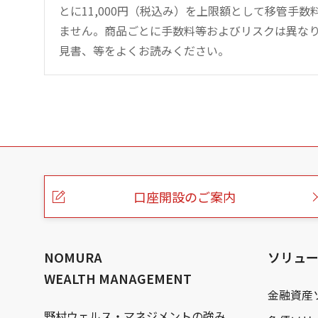
とに11,000円（税込み）を上限額として移管手
ません。商品ごとに手数料等およびリスクは異な
見書、等をよくお読みください。
こ
の
ペ
ー
口座開設のご案内
ジ
の
本
文
へ
NOMURA
ソリュ
WEALTH MANAGEMENT
金融資産
野村ウェルス・マネジメントの強み