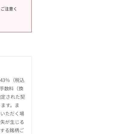
うご注意く
43％（税込
時手数料（換
設定された契
ります。ま
用いただく場
損失が生じる
管する銘柄ご