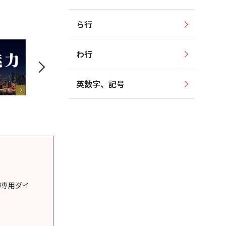
ら行
わ行
英数字、記号
様専用ダイ