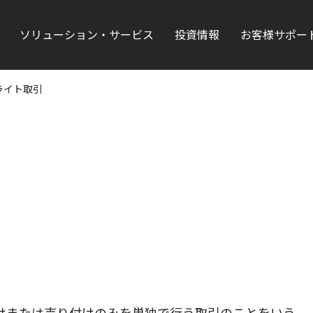
ソリューション・サービス
投資情報
お客様サポー
ライト取引
けまたは売り付けのみを単独で行う取引のことをいう。