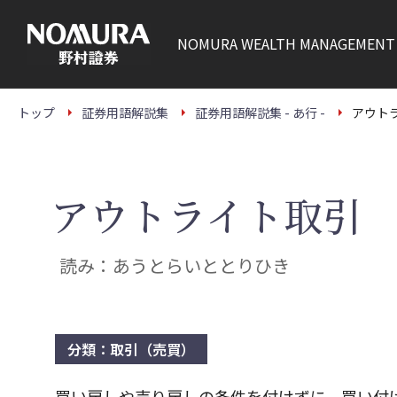
こ
の
ペ
NOMURA
WEALTH MANAGEMENT
ー
ジ
の
本
文
トップ
証券用語解説集
証券用語解説集 - あ行 -
アウト
へ
アウトライト取引
読み：あうとらいととりひき
分類：取引（売買）
買い戻しや売り戻しの条件を付けずに、買い付