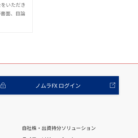
金をいただき
等書面、目論
ノムラFX ログイン
自社株・出資持分ソリューション