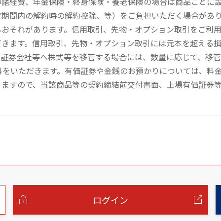
の諸経費、年金保険・終身保険・養老保険の場合は商品ごとに
定期間内の解約時の解約控除、等）をご負担いただく場合があ
るおそれがあります。信用取引、先物・オプション取引をご利
だきます。信用取引、先物・オプション取引には元本を超える
の証券会社等へ株式等を移管する場合には、数量に応じて、移
数料をいただきます。有価証券や金銭のお預かりについては、料
りますので、当該商品等の契約締結前交付書面、上場有価証券
ログイン