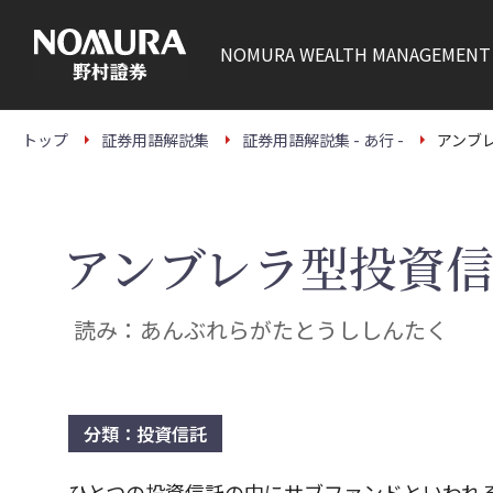
こ
の
ペ
NOMURA
WEALTH MANAGEMENT
ー
ジ
の
本
文
トップ
証券用語解説集
証券用語解説集 - あ行 -
アンブ
へ
アンブレラ型投資
読み：あんぶれらがたとうししんたく
分類：投資信託
ひとつの投資信託の中にサブファンドといわれ