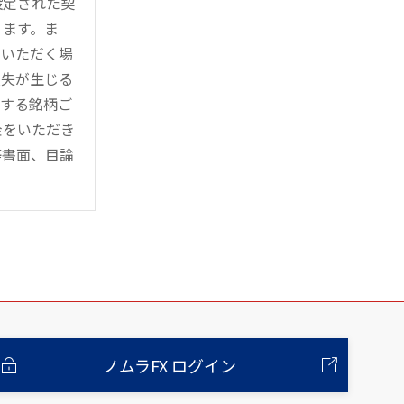
設定された契
ります。ま
用いただく場
損失が生じる
管する銘柄ご
金をいただき
等書面、目論
ノムラFX ログイン