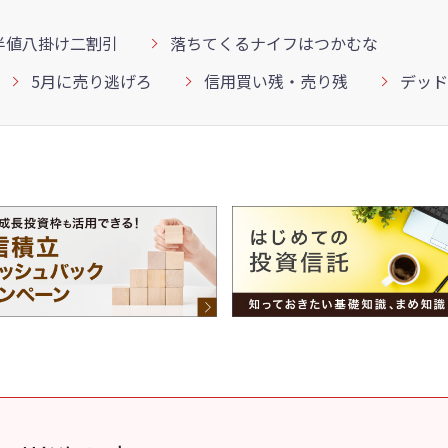
半値八掛け二割引
落ちてくるナイフはつかむな
5月に売り逃げろ
信用買い残・売り残
デッド