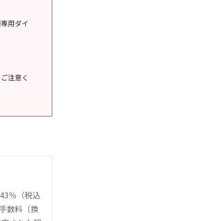
様専用ダイ
うご注意く
43％（税込
時手数料（換