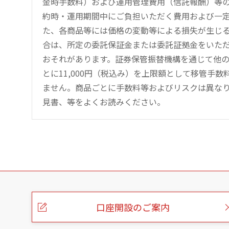
金時手数料）および運用管理費用（信託報酬）等
約時・運用期間中にご負担いただく費用および一
た、各商品等には価格の変動等による損失が生じ
合は、所定の委託保証金または委託証拠金をいた
おそれがあります。証券保管振替機構を通じて他
とに11,000円（税込み）を上限額として移管手
ません。商品ごとに手数料等およびリスクは異な
見書、等をよくお読みください。
こ
の
ペ
ー
口座開設のご案内
ジ
の
本