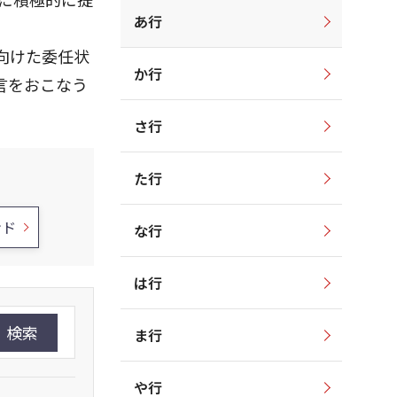
あ行
向けた委任状
か行
言をおこなう
さ行
た行
ンド
な行
は行
検索
ま行
や行