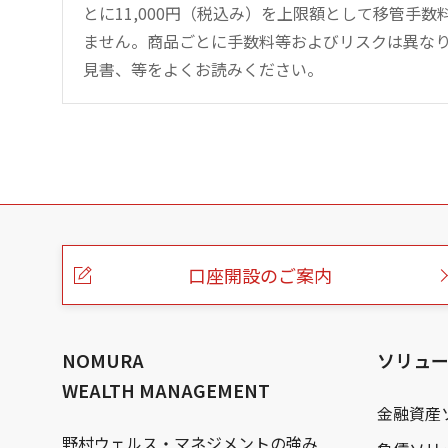
とに11,000円（税込み）を上限額として移管手
ません。商品ごとに手数料等およびリスクは異な
見書、等をよくお読みください。
こ
の
ペ
ー
口座開設のご案内
ジ
の
本
文
へ
NOMURA
ソリュ
WEALTH MANAGEMENT
金融資産
野村ウェルス・マネジメントの強み