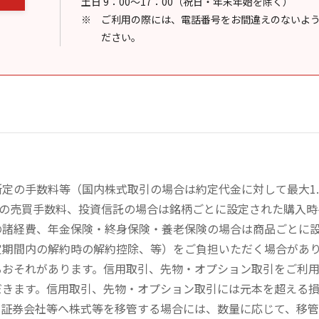
土日 9：00～17：00（祝日・年末年始を除く）
ご利用の際には、電話番号をお間違えのないよ
ださい。
定の手数料等（国内株式取引の場合は約定代金に対して最大1.
））の売買手数料、投資信託の場合は銘柄ごとに設定された購入
の諸経費、年金保険・終身保険・養老保険の場合は商品ごとに
定期間内の解約時の解約控除、等）をご負担いただく場合があ
るおそれがあります。信用取引、先物・オプション取引をご利
だきます。信用取引、先物・オプション取引には元本を超える
の証券会社等へ株式等を移管する場合には、数量に応じて、移