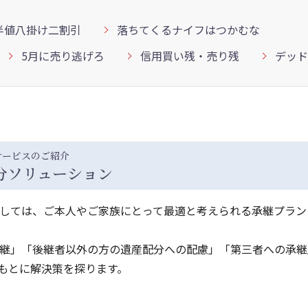
半値八掛け二割引
落ちてくるナイフはつかむな
5月に売り逃げろ
信用買い残・売り残
デッド
サービスのご紹介
分ソリューション
しては、ご本人やご家族にとって最適と考えられる承継プラン
継」「後継者以外の方の遺産配分への配慮」「第三者への承継
もとに解決策を探ります。