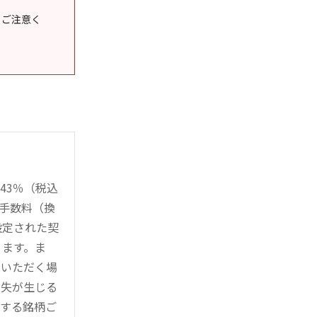
うご注意く
43％（税込
時手数料（換
設定された契
ります。ま
用いただく場
損失が生じる
管する銘柄ご