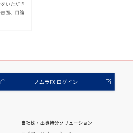
金をいただき
等書面、目論
ノムラFX ログイン
自社株・出資持分ソリューション