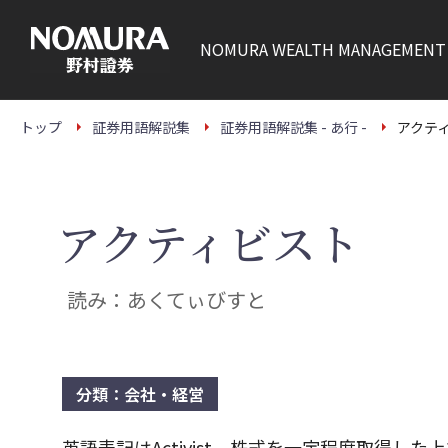
こ
の
ペ
NOMURA
WEALTH MANAGEMENT
ー
ジ
の
本
文
トップ
証券用語解説集
証券用語解説集 - あ行 -
アクテ
へ
アクティビスト
読み：あくてぃびすと
分類：会社・経営
英語表記はActivist。株式を一定程度取得