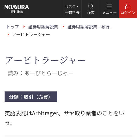
こ
の
リスク・
ペ
手数料等
検索
メニュー
ログイン
ー
ジ
の
トップ
証券用語解説集
証券用語解説集 - あ行 -
本
アービトラージャー
文
へ
アービトラージャー
読み：あーびとらーじゃー
分類：取引（売買）
英語表記はArbitrager。サヤ取り業者のことをい
う。