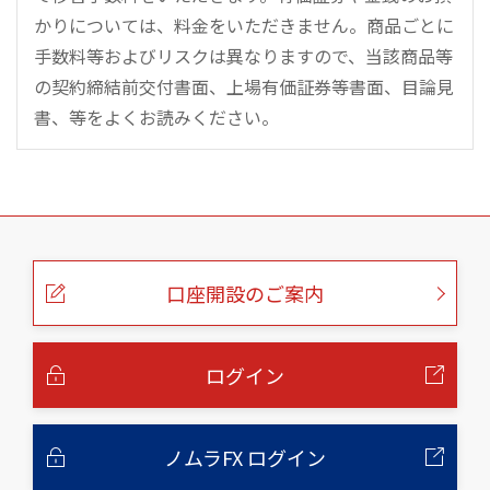
かりについては、料金をいただきません。商品ごとに
手数料等およびリスクは異なりますので、当該商品等
の契約締結前交付書面、上場有価証券等書面、目論見
書、等をよくお読みください。
こ
の
ペ
ー
口座開設のご案内
ジ
の
本
文
へ
ログイン
ノムラFX ログイン