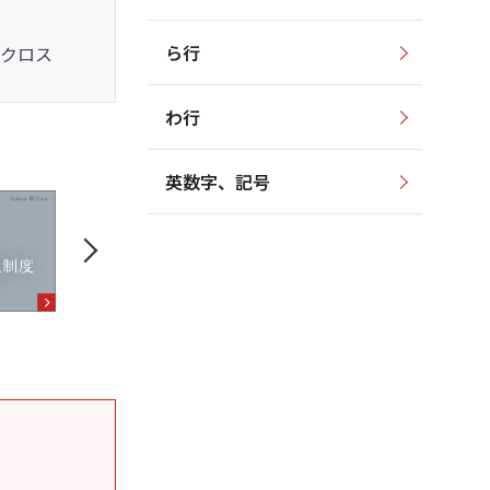
ら行
クロス
わ行
英数字、記号