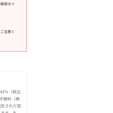
様専用ダイ
うご注意く
43％（税込
時手数料（換
設定された契
ります。ま