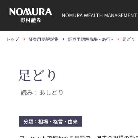
こ
の
ペ
NOMURA
WEALTH MANAGEMENT
ー
ジ
の
本
文
トップ
証券用語解説集
証券用語解説集 - あ行 -
足どり
へ
足どり
読み：あしどり
分類：相場・格言・由来
マーケットで使われる用語で、過去の相場の動