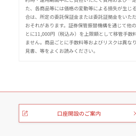
た、各商品等には価格の変動等による損失が生じ
合は、所定の委託保証金または委託証拠金をいた
おそれがあります。証券保管振替機構を通じて他
とに11,000円（税込み）を上限額として移管手
ません。商品ごとに手数料等およびリスクは異な
見書、等をよくお読みください。
こ
の
ペ
ー
口座開設のご案内
ジ
の
本
文
へ