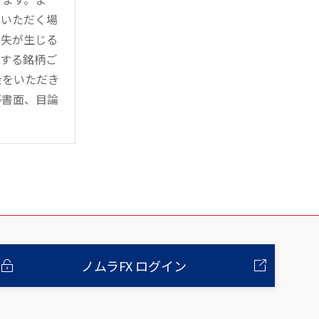
用いただく場
損失が生じる
管する銘柄ご
金をいただき
等書面、目論
ノムラFX ログイン