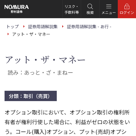
こ
の
リスク・
ペ
手数料等
検索
メニュー
ログイン
ー
ジ
の
トップ
証券用語解説集
証券用語解説集 - あ行 -
本
アット・ザ・マネー
文
へ
アット・ザ・マネー
読み：あっと・ざ・まねー
分類：取引（売買）
オプション取引において、オプション取引の権利所
有者が権利行使した場合に、利益がゼロの状態をい
う。コール(購入)オプション、プット(売却)オプシ