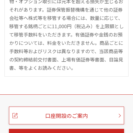
物・オプション取引には元本を超える損失が生じるお
それがあります。証券保管振替機構を通じて他の証券
会社等へ株式等を移管する場合には、数量に応じて、
移管する銘柄ごとに11,000円（税込み）を上限額とし
て移管手数料をいただきます。有価証券や金銭のお預
かりについては、料金をいただきません。商品ごとに
手数料等およびリスクは異なりますので、当該商品等
の契約締結前交付書面、上場有価証券等書面、目論見
書、等をよくお読みください。
こ
の
ペ
ー
口座開設のご案内
ジ
の
本
文