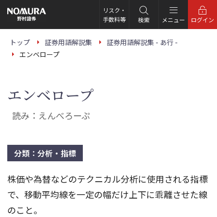
こ
の
リスク・
ペ
手数料等
検索
メニュー
ログイン
ー
ジ
の
トップ
証券用語解説集
証券用語解説集 - あ行 -
本
エンベロープ
文
へ
エンベロープ
読み：えんべろーぷ
分類：分析・指標
株価や為替などのテクニカル分析に使用される指標
で、移動平均線を一定の幅だけ上下に乖離させた線
のこと。