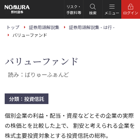
こ
の
リスク・
ペ
手数料等
検索
メニュー
ログイン
ー
ジ
の
トップ
証券用語解説集
証券用語解説集 - は行 -
本
バリューファンド
文
へ
バリューファンド
読み：ばりゅーふぁんど
分類：投資信託
個別企業の利益・配当・資産などとその企業の実際
の株価とを比較した上で、 割安と考えられる企業を
株式主要投資対象とする投資信託の総称。