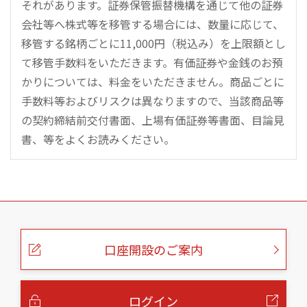
それがあります。証券保管振替機構を通じて他の証券
会社等へ株式等を移管する場合には、数量に応じて、
移管する銘柄ごとに11,000円（税込み）を上限額とし
て移管手数料をいただきます。有価証券や金銭のお預
かりについては、料金をいただきません。商品ごとに
手数料等およびリスクは異なりますので、当該商品等
の契約締結前交付書面、上場有価証券等書面、目論見
書、等をよくお読みください。
こ
の
ペ
ー
口座開設のご案内
ジ
の
本
文
へ
ログイン