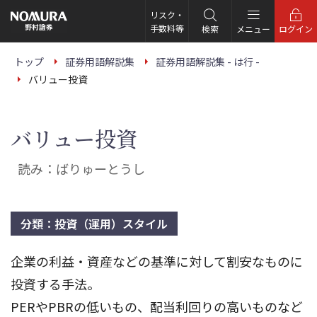
こ
の
リスク・
ペ
手数料等
検索
メニュー
ログイン
ー
ジ
の
トップ
証券用語解説集
証券用語解説集 - は行 -
本
バリュー投資
文
へ
バリュー投資
読み：ばりゅーとうし
分類：投資（運用）スタイル
企業の利益・資産などの基準に対して割安なものに
投資する手法。
PERやPBRの低いもの、配当利回りの高いものなど