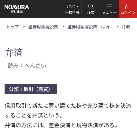
こ
の
リスク・
ペ
手数料等
検索
メニュー
ログイン
ー
ジ
の
トップ
証券用語解説集
証券用語解説集 - は行 -
弁済
本
文
へ
弁済
読み：べんさい
分類：取引（売買）
信用取引で新たに買い建てた株や売り建て株を決済
することを弁済という。
弁済の方法には、差金決済と現物決済がある。