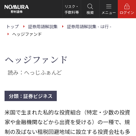
こ
の
リスク・
ペ
手数料等
検索
メニュー
ログイン
ー
ジ
の
トップ
証券用語解説集
証券用語解説集 - は行 -
本
ヘッジファンド
文
へ
ヘッジファンド
読み：へっじふぁんど
分類：証券ビジネス
米国で生まれた私的な投資組合（特定・少数の投資
家や金融機関などから出資を受ける）の一種で、規
制の及ばない租税回避地域に設立する投資会社も多