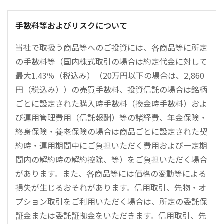
手数料等およびリスクについて
当社で取扱う商品等へのご投資には、各商品等に所定
の手数料等（国内株式取引の場合は約定代金に対して
最大1.43％（税込み）（20万円以下の場合は、2,860
円（税込み））の売買手数料、投資信託の場合は銘柄
ごとに設定された購入時手数料（換金時手数料）およ
び運用管理費用（信託報酬）等の諸経費、年金保険・
終身保険・養老保険の場合は商品ごとに設定された契
約時・運用期間中にご負担いただく費用および一定期
間内の解約時の解約控除、等）をご負担いただく場合
があります。また、各商品等には価格の変動等による
損失が生じるおそれがあります。信用取引、先物・オ
プション取引をご利用いただく場合は、所定の委託保
証金または委託証拠金をいただきます。信用取引、先