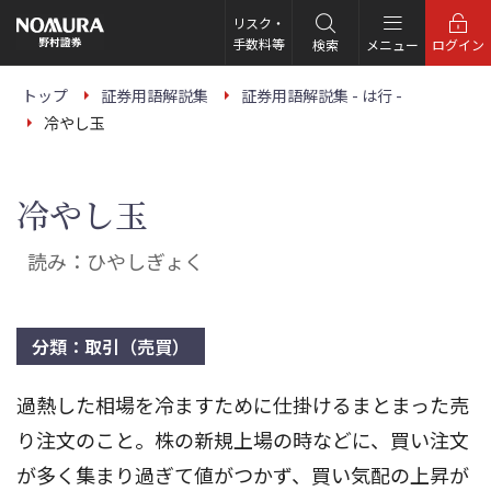
こ
の
リスク・
ペ
手数料等
検索
メニュー
ログイン
ー
ジ
の
トップ
証券用語解説集
証券用語解説集 - は行 -
本
冷やし玉
文
へ
冷やし玉
読み：ひやしぎょく
分類：取引（売買）
過熱した相場を冷ますために仕掛けるまとまった売
り注文のこと。株の新規上場の時などに、買い注文
が多く集まり過ぎて値がつかず、買い気配の上昇が