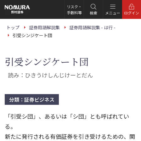
こ
の
リスク・
ペ
手数料等
検索
メニュー
ログイン
ー
ジ
の
トップ
証券用語解説集
証券用語解説集 - は行 -
本
引受シンジケート団
文
へ
引受シンジケート団
読み：ひきうけしんじけーとだん
分類：証券ビジネス
「引受シ団」、あるいは「シ団」とも呼ばれてい
る。
新たに発行される有価証券を引き受けるための、関