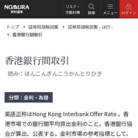
こ
の
リスク・
ペ
手数料等
検索
メニュー
ログイン
ー
ジ
の
トップ
証券用語解説集
証券用語解説集 - は行 -
本
香港銀行間取引
文
へ
香港銀行間取引
読み：ほんこんぎんこうかんとりひき
分類：金利・為替
英語正称はHong Kong Interbank Offer Rate 。香
港市場での銀行間平均貸出金利のこと。香港銀行協
会が算出、公表する。金利市場の参考指標として、