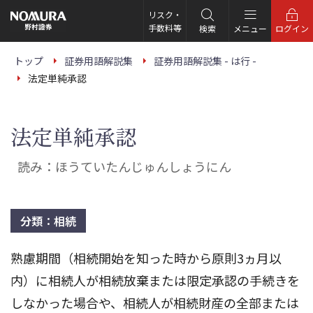
こ
の
リスク・
ペ
手数料等
検索
メニュー
ログイン
ー
ジ
の
トップ
証券用語解説集
証券用語解説集 - は行 -
本
法定単純承認
文
へ
法定単純承認
読み：ほうていたんじゅんしょうにん
分類：相続
熟慮期間（相続開始を知った時から原則3ヵ月以
内）に相続人が相続放棄または限定承認の手続きを
しなかった場合や、相続人が相続財産の全部または