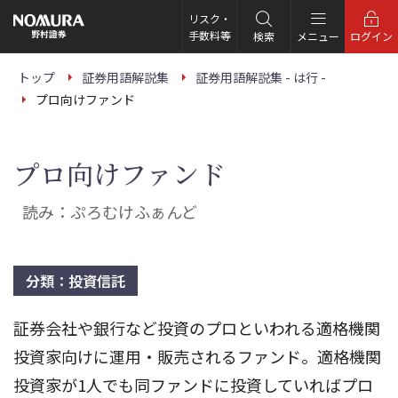
こ
の
リスク・
ペ
手数料等
検索
メニュー
ログイン
ー
ジ
の
トップ
証券用語解説集
証券用語解説集 - は行 -
本
プロ向けファンド
文
へ
プロ向けファンド
読み：ぷろむけふぁんど
分類：投資信託
証券会社や銀行など投資のプロといわれる適格機関
投資家向けに運用・販売されるファンド。適格機関
投資家が1人でも同ファンドに投資していればプロ