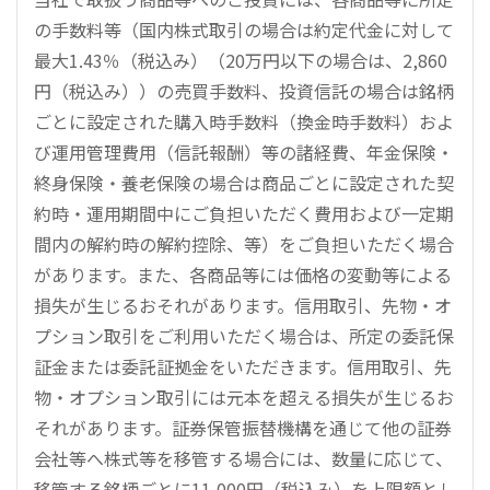
の手数料等（国内株式取引の場合は約定代金に対して
最大1.43％（税込み）（20万円以下の場合は、2,860
円（税込み））の売買手数料、投資信託の場合は銘柄
ごとに設定された購入時手数料（換金時手数料）およ
び運用管理費用（信託報酬）等の諸経費、年金保険・
終身保険・養老保険の場合は商品ごとに設定された契
約時・運用期間中にご負担いただく費用および一定期
間内の解約時の解約控除、等）をご負担いただく場合
があります。また、各商品等には価格の変動等による
損失が生じるおそれがあります。信用取引、先物・オ
プション取引をご利用いただく場合は、所定の委託保
証金または委託証拠金をいただきます。信用取引、先
物・オプション取引には元本を超える損失が生じるお
それがあります。証券保管振替機構を通じて他の証券
会社等へ株式等を移管する場合には、数量に応じて、
移管する銘柄ごとに11,000円（税込み）を上限額とし