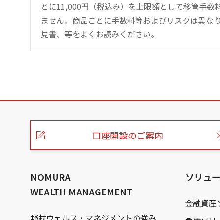
とに11,000円（税込み）を上限額として移管手
ません。商品ごとに手数料等およびリスクは異な
見書、等をよくお読みください。
こ
の
ペ
ー
口座開設のご案内
ジ
の
本
文
へ
NOMURA
ソリュ
WEALTH MANAGEMENT
金融資産
野村ウェルス・マネジメントの強み