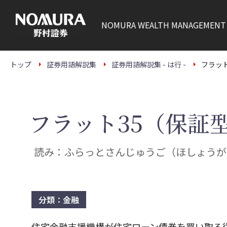
こ
の
ペ
NOMURA
WEALTH MANAGEMENT
ー
ジ
の
本
文
トップ
証券用語解説集
証券用語解説集 - は行 -
フラッ
へ
フラット35（保証
読み：ふらっとさんじゅうご（ほしょうが
分類：金融
住宅金融支援機構が住宅ローン債券を買い取る従