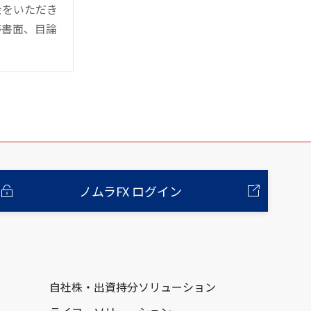
金をいただき
等書面、目論
ノムラFX ログイン
自社株・出資持分ソリューション