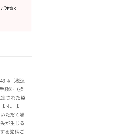
うご注意く
43％（税込
時手数料（換
設定された契
ります。ま
用いただく場
損失が生じる
管する銘柄ご