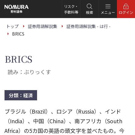
こ
の
リスク・
ペ
手数料等
検索
メニュー
ログイン
ー
ジ
の
トップ
証券用語解説集
証券用語解説集 - は行 -
本
BRICS
文
へ
BRICS
読み：ぶりっくす
分類：経済
ブラジル（Brazil）、ロシア（Russia）、インド
（India）、中国（China）、南アフリカ（South
Africa）の5カ国の英語の頭文字を並べたもの。今