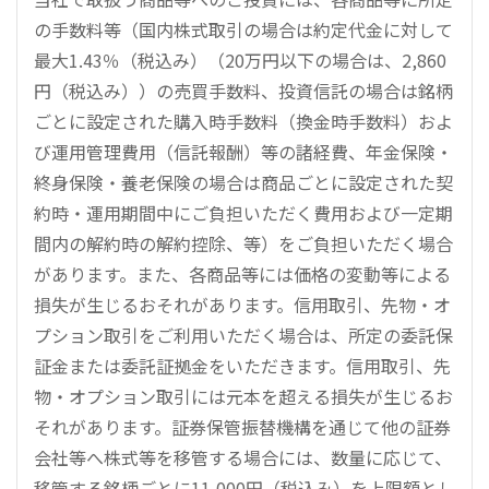
の手数料等（国内株式取引の場合は約定代金に対して
最大1.43％（税込み）（20万円以下の場合は、2,860
円（税込み））の売買手数料、投資信託の場合は銘柄
ごとに設定された購入時手数料（換金時手数料）およ
び運用管理費用（信託報酬）等の諸経費、年金保険・
終身保険・養老保険の場合は商品ごとに設定された契
約時・運用期間中にご負担いただく費用および一定期
間内の解約時の解約控除、等）をご負担いただく場合
があります。また、各商品等には価格の変動等による
損失が生じるおそれがあります。信用取引、先物・オ
プション取引をご利用いただく場合は、所定の委託保
証金または委託証拠金をいただきます。信用取引、先
物・オプション取引には元本を超える損失が生じるお
それがあります。証券保管振替機構を通じて他の証券
会社等へ株式等を移管する場合には、数量に応じて、
移管する銘柄ごとに11,000円（税込み）を上限額とし