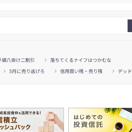
半値八掛け二割引
落ちてくるナイフはつかむな
5月に売り逃げろ
信用買い残・売り残
デッド