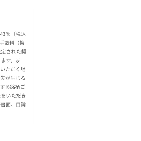
43％（税込
時手数料（換
設定された契
ります。ま
用いただく場
損失が生じる
管する銘柄ご
金をいただき
等書面、目論