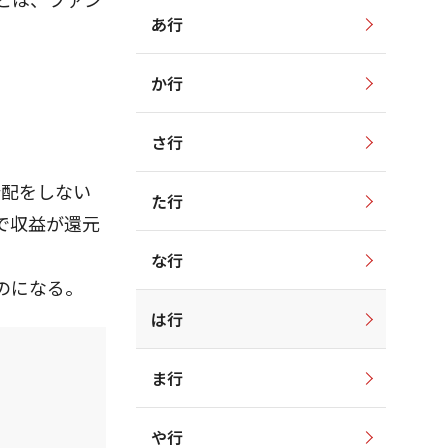
あ行
か行
さ行
分配をしない
た行
で収益が還元
な行
のになる。
は行
ま行
や行