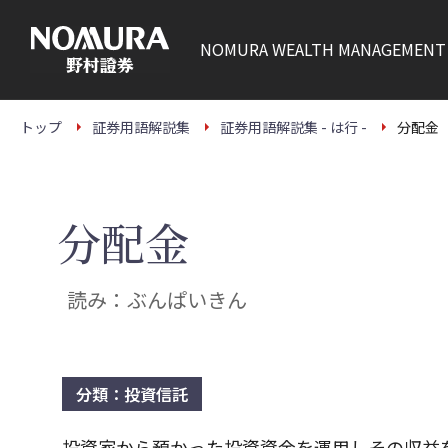
こ
の
ペ
NOMURA
WEALTH MANAGEMENT
ー
ジ
の
本
文
トップ
証券用語解説集
証券用語解説集 - は行 -
分配金
へ
分配金
読み：ぶんぱいきん
分類：投資信託
投資家から預かった投資資金を運用しその収益