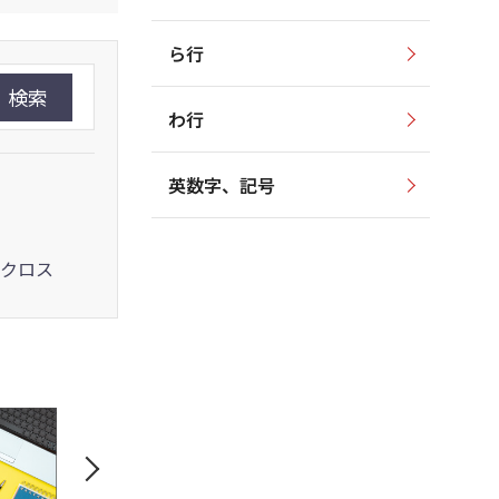
ら行
検索
わ行
英数字、記号
クロス