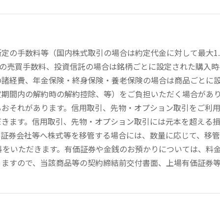
定の手数料等（国内株式取引の場合は約定代金に対して最大1.
））の売買手数料、投資信託の場合は銘柄ごとに設定された購入
の諸経費、年金保険・終身保険・養老保険の場合は商品ごとに
定期間内の解約時の解約控除、等）をご負担いただく場合があ
るおそれがあります。信用取引、先物・オプション取引をご利
だきます。信用取引、先物・オプション取引には元本を超える
の証券会社等へ株式等を移管する場合には、数量に応じて、移
数料をいただきます。有価証券や金銭のお預かりについては、料
りますので、当該商品等の契約締結前交付書面、上場有価証券